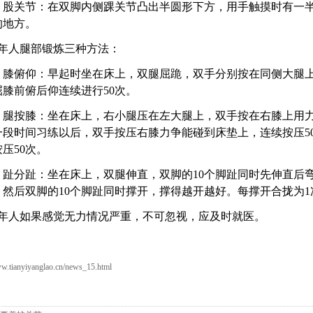
关节：在双脚内侧踝关节凸出半圆形下方，用手触摸时有一半
的地方。
人腿部锻炼三种方法：
俯仰：早起时坐在床上，双腿屈跪，双手分别按在同侧大腿上
膝前俯后仰连续进行50次。
按膝：坐在床上，右小腿压在左大腿上，双手按在右膝上用力
一段时间习练以后，双手按压右膝力争能碰到床垫上，连续按压5
压50次。
分趾：坐在床上，双腿伸直，双脚的10个脚趾同时先伸直后弯
，然后双脚的10个脚趾同时撑开，撑得越开越好。每撑开合拢为1
如果感觉无力情况严重，不可忽视，应及时就医。
.tianyiyanglao.cn/news_15.html