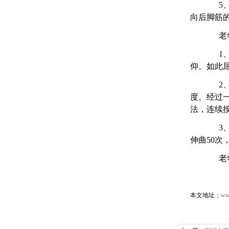
5、股
向后脚筋
老年
1、膝
仰。如此屈
2、腿
度。经过
法，连续按
3、趾
伸曲50次
老年人
本文地址：
www