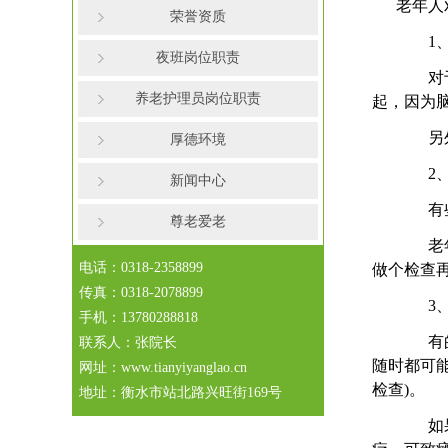
老年人
荣誉资质
1、
夜班岗位职责
对于下
养老护理员岗位职责
起，因为
另外，
厚德环境
2、
新闻中心
有些老
尊老爱老
老年人
电话：0318-2358899
做个检查
传真：0318-2078899
3、
手机：13780288818
有的老
联系人：张院长
随时都可
网址：www.tianyiyanglao.cn
检查)。
地址：衡水市站北路兴旺街169号
如果是