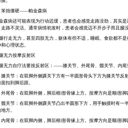
瘫痪。
笨拙僵硬——帕金森病
病还可能表现为行动迟缓，患者也会感觉走路没劲，其实是迈
，走路不灵活。通常病情初发时，患者会感觉迈不开步子而且腿
走无力，甚至四肢无力，躯体有些不适，睡眠、食欲都不是很
神和心理状态。
无力按摩反射区
力自疗法要按反射区：——膝关节、外尾骨、髋关节、内尾
关节：在双脚外侧踝关下方有一半圆形骨头下方为膝关节反射
前面扣到脚后跟。
尾骨：在双脚外侧，脚后根l形骨缘上方。按摩方向是顺l形脚
关节：在双脚外侧踝关节凸出半圆形下方，用手触摸时有一半
的地方。
尾骨：在双脚内侧，脚后根l形骨缘上方。按摩方向是顺l形脚