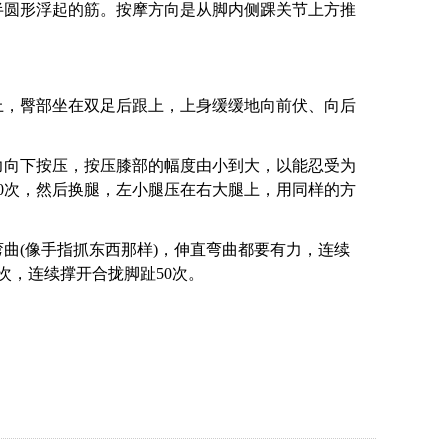
圆形浮起的筋。按摩方向是从脚内侧踝关节上方推
，臀部坐在双足后跟上，上身缓缓地向前伏、向后
向下按压，按压膝部的幅度由小到大，以能忍受为
0次，然后换腿，左小腿压在右大腿上，用同样的方
曲(像手指抓东西那样)，伸直弯曲都要有力，连续
次，连续撑开合拢脚趾50次。