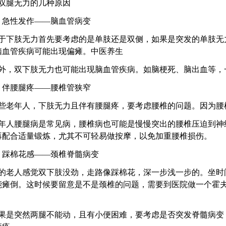
双腿无力的几种原因
急性发作——脑血管病变
肢无力首先要考虑的是单肢还是双侧，如果是突发的单肢无力
脑血管疾病可能出现偏瘫。中医养生
双下肢无力也可能出现脑血管疾病。如脑梗死、脑出血等，
伴腰腿疼——腰椎管狭窄
年人，下肢无力且伴有腰腿疼，要考虑腰椎的问题。因为腰
腰腿病是常见病，腰椎病也可能是慢慢突出的腰椎压迫到神经
再配合适量锻炼，尤其不可轻易做按摩，以免加重腰椎损伤。
踩棉花感——颈椎脊髓病变
人感觉双下肢没劲，走路像踩棉花，深一步浅一步的。坐时间
能瘫倒。这时候要留意是不是颈椎的问题，需要到医院做一个霍夫
突然两腿不能动，且有小便困难，要考虑是否突发脊髓病变，