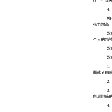
疗，可致
4、
帕金森
张力增高
双腿行
个人的精
双腿
双腿无
1、膝
面或者由
2、外
3、髋
向后脚筋
4、内